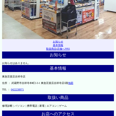
お知らせ
基本情報
取扱商品
|
店舗へｱｸｾｽ
お知らせ
お知らせはありません。
基本情報
東急百貨店吉祥寺店
住所 ： 武蔵野市吉祥寺本町2-3-1 東急百貨店吉祥寺店5階
地図
TEL ：
0422238971
取扱い商品
修理診断 | パソコン | 携帯電話 | 家電 | エアコン | ゲーム
お店へのアクセス