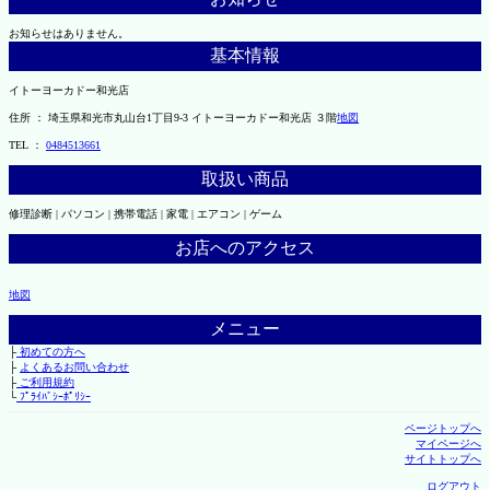
お知らせはありません。
基本情報
イトーヨーカドー和光店
住所 ： 埼玉県和光市丸山台1丁目9-3 イトーヨーカドー和光店 ３階
地図
TEL ：
0484513661
取扱い商品
修理診断 | パソコン | 携帯電話 | 家電 | エアコン | ゲーム
お店へのアクセス
地図
メニュー
├
初めての方へ
├
よくあるお問い合わせ
├
ご利用規約
└
ﾌﾟﾗｲﾊﾞｼｰﾎﾟﾘｼｰ
ページトップへ
マイページへ
サイトトップへ
ログアウト