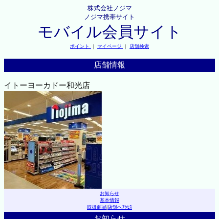
株式会社ノジマ
ノジマ携帯サイト
モバイル会員サイト
ポイント
｜
マイページ
｜
店舗検索
店舗情報
イトーヨーカドー和光店
お知らせ
基本情報
取扱商品
|
店舗へｱｸｾｽ
お知らせ