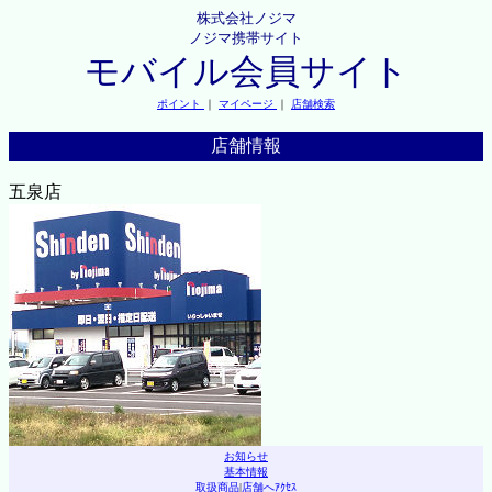
株式会社ノジマ
ノジマ携帯サイト
モバイル会員サイト
ポイント
｜
マイページ
｜
店舗検索
店舗情報
五泉店
お知らせ
基本情報
取扱商品
|
店舗へｱｸｾｽ