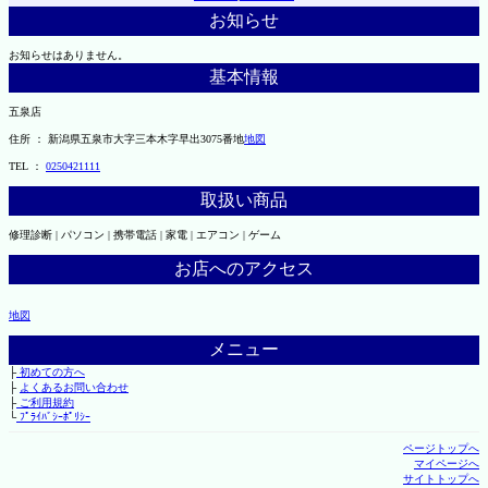
お知らせ
お知らせはありません。
基本情報
五泉店
住所 ： 新潟県五泉市大字三本木字早出3075番地
地図
TEL ：
0250421111
取扱い商品
修理診断 | パソコン | 携帯電話 | 家電 | エアコン | ゲーム
お店へのアクセス
地図
メニュー
├
初めての方へ
├
よくあるお問い合わせ
├
ご利用規約
└
ﾌﾟﾗｲﾊﾞｼｰﾎﾟﾘｼｰ
ページトップへ
マイページへ
サイトトップへ