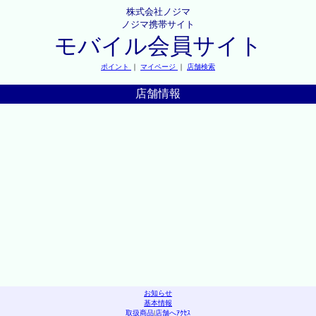
株式会社ノジマ
ノジマ携帯サイト
モバイル会員サイト
ポイント
｜
マイページ
｜
店舗検索
店舗情報
お知らせ
基本情報
取扱商品
|
店舗へｱｸｾｽ