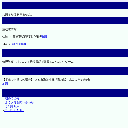
お知らせはありません。
藤枝駅前店
住所 ： 藤枝市駅前3丁目20番1
地図
TEL ：
0546455551
修理診断 | パソコン | 携帯電話 | 家電 | エアコン | ゲーム
【電車でお越しの場合】 ＪＲ東海道本線「藤枝駅」北口より徒歩5分
地図
├
初めての方へ
├
よくあるお問い合わせ
├
ご利用規約
└
ﾌﾟﾗｲﾊﾞｼｰﾎﾟﾘｼｰ