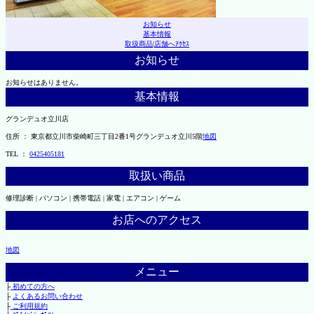
お知らせ
基本情報
取扱商品
|
店舗へｱｸｾｽ
お知らせ
お知らせはありません。
基本情報
グランデュオ立川店
住所 ： 東京都立川市柴崎町三丁目2番1号グランデュオ立川5階
地図
TEL ：
0425405181
取扱い商品
修理診断 | パソコン | 携帯電話 | 家電 | エアコン | ゲーム
お店へのアクセス
地図
メニュー
├
初めての方へ
├
よくあるお問い合わせ
├
ご利用規約