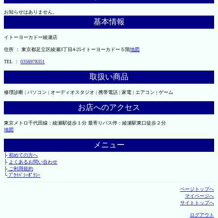
お知らせはありません。
基本情報
イトーヨーカドー綾瀬店
住所 ： 東京都足立区綾瀬3丁目4-25イトーヨーカドー５階
地図
TEL ：
0356978351
取扱い商品
修理診断 | パソコン | オーディオスタジオ | 携帯電話 | 家電 | エアコン | ゲーム
お店へのアクセス
東京メトロ千代田線：綾瀬駅徒歩１分 最寄りバス停：綾瀬駅東口徒歩２分
地図
メニュー
├
初めての方へ
├
よくあるお問い合わせ
├
ご利用規約
└
ﾌﾟﾗｲﾊﾞｼｰﾎﾟﾘｼｰ
ページトップへ
マイページへ
サイトトップへ
ログアウト