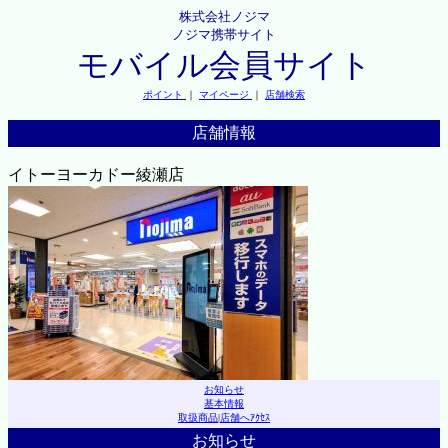
株式会社ノジマ
ノジマ携帯サイト
モバイル会員サイト
ポイント
｜
マイページ
｜
店舗検索
店舗情報
イトーヨーカドー綾瀬店
お知らせ
基本情報
取扱商品
|
店舗へｱｸｾｽ
お知らせ