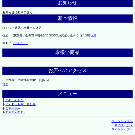
お知らせ
お知らせはありません。
基本情報
SOCOLA武蔵小金井クロス店
住所 ： 東京都小金井市本町6-2-30 SOCOLA武蔵小金井クロス3階
地図
TEL ：
0423823181
取扱い商品
お店へのアクセス
JR中央線 武蔵小金井駅 徒歩3分
地図
メニュー
├
初めての方へ
├
よくあるお問い合わせ
├
ご利用規約
└
ﾌﾟﾗｲﾊﾞｼｰﾎﾟﾘｼｰ
ページトップへ
マイページへ
サイトトップへ