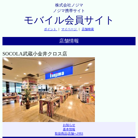
株式会社ノジマ
ノジマ携帯サイト
モバイル会員サイト
ポイント
｜
マイページ
｜
店舗検索
店舗情報
SOCOLA武蔵小金井クロス店
お知らせ
基本情報
取扱商品
|
店舗へｱｸｾｽ