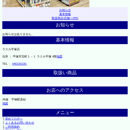
お知らせ
基本情報
取扱商品
|
店舗へｱｸｾｽ
お知らせ
お知らせはありません。
基本情報
ラスカ平塚店
住所 ： 平塚市宝町１－１ ラスカ平塚 4階
地図
TEL ：
0463205581
取扱い商品
お店へのアクセス
JR線 平塚駅直結
地図
メニュー
├
初めての方へ
├
よくあるお問い合わせ
├
ご利用規約