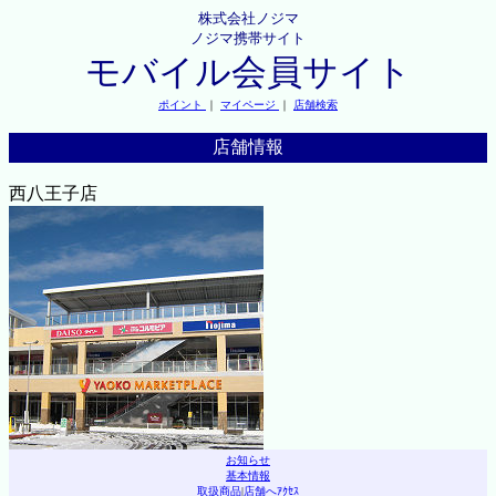
株式会社ノジマ
ノジマ携帯サイト
モバイル会員サイト
ポイント
｜
マイページ
｜
店舗検索
店舗情報
西八王子店
お知らせ
基本情報
取扱商品
|
店舗へｱｸｾｽ