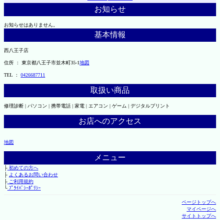
お知らせ
お知らせはありません。
基本情報
西八王子店
住所 ： 東京都八王子市並木町35-1
地図
TEL ：
0426687711
取扱い商品
修理診断 | パソコン | 携帯電話 | 家電 | エアコン | ゲーム | デジタルプリント
お店へのアクセス
地図
メニュー
├
初めての方へ
├
よくあるお問い合わせ
├
ご利用規約
└
ﾌﾟﾗｲﾊﾞｼｰﾎﾟﾘｼｰ
ページトップへ
マイページへ
サイトトップへ