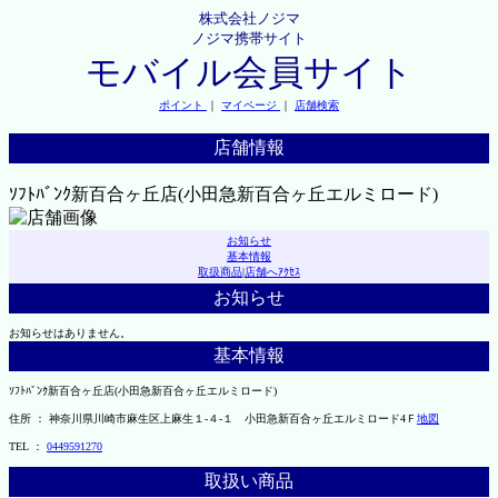
株式会社ノジマ
ノジマ携帯サイト
モバイル会員サイト
ポイント
｜
マイページ
｜
店舗検索
店舗情報
ｿﾌﾄﾊﾞﾝｸ新百合ヶ丘店(小田急新百合ヶ丘エルミロード)
お知らせ
基本情報
取扱商品
|
店舗へｱｸｾｽ
お知らせ
お知らせはありません。
基本情報
ｿﾌﾄﾊﾞﾝｸ新百合ヶ丘店(小田急新百合ヶ丘エルミロード)
住所 ： 神奈川県川崎市麻生区上麻生１-４-１ 小田急新百合ヶ丘エルミロード4Ｆ
地図
TEL ：
0449591270
取扱い商品