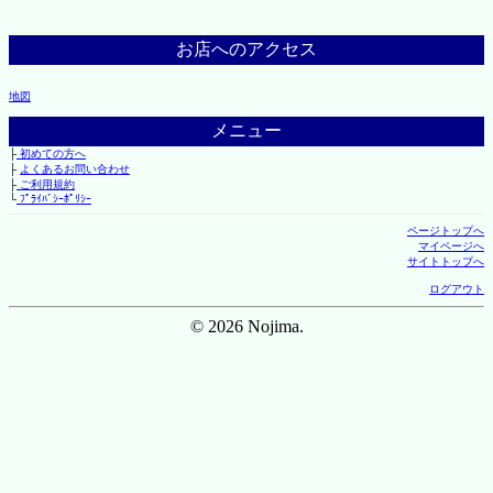
お店へのアクセス
地図
メニュー
├
初めての方へ
├
よくあるお問い合わせ
├
ご利用規約
└
ﾌﾟﾗｲﾊﾞｼｰﾎﾟﾘｼｰ
ページトップへ
マイページへ
サイトトップへ
ログアウト
© 2026 Nojima.