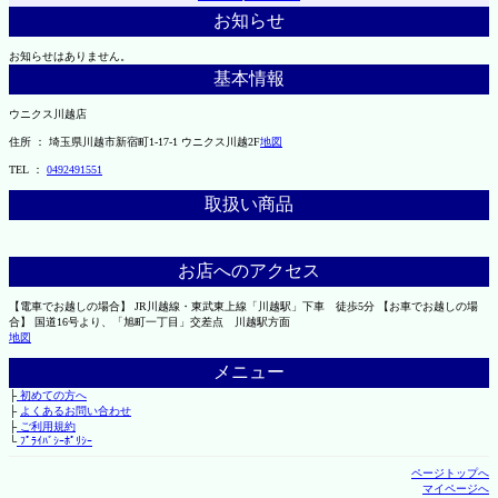
お知らせ
お知らせはありません。
基本情報
ウニクス川越店
住所 ： 埼玉県川越市新宿町1-17-1 ウニクス川越2F
地図
TEL ：
0492491551
取扱い商品
お店へのアクセス
【電車でお越しの場合】 JR川越線・東武東上線「川越駅」下車 徒歩5分 【お車でお越しの場
合】 国道16号より、「旭町一丁目」交差点 川越駅方面
地図
メニュー
├
初めての方へ
├
よくあるお問い合わせ
├
ご利用規約
└
ﾌﾟﾗｲﾊﾞｼｰﾎﾟﾘｼｰ
ページトップへ
マイページへ