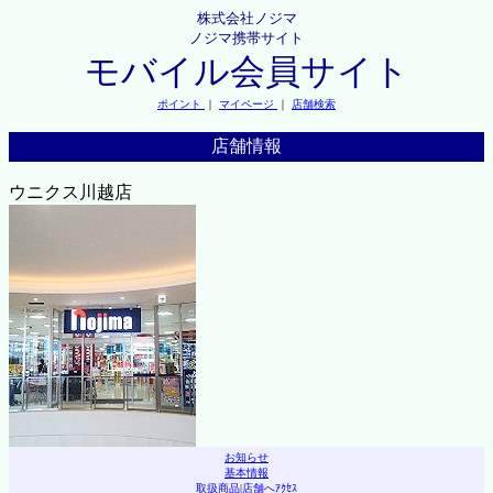
株式会社ノジマ
ノジマ携帯サイト
モバイル会員サイト
ポイント
｜
マイページ
｜
店舗検索
店舗情報
ウニクス川越店
お知らせ
基本情報
取扱商品
|
店舗へｱｸｾｽ