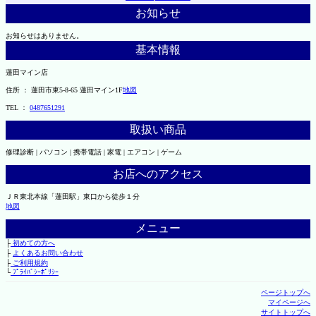
お知らせ
お知らせはありません。
基本情報
蓮田マイン店
住所 ： 蓮田市東5-8-65 蓮田マイン1F
地図
TEL ：
0487651291
取扱い商品
修理診断 | パソコン | 携帯電話 | 家電 | エアコン | ゲーム
お店へのアクセス
ＪＲ東北本線「蓮田駅」東口から徒歩１分
地図
メニュー
├
初めての方へ
├
よくあるお問い合わせ
├
ご利用規約
└
ﾌﾟﾗｲﾊﾞｼｰﾎﾟﾘｼｰ
ページトップへ
マイページへ
サイトトップへ