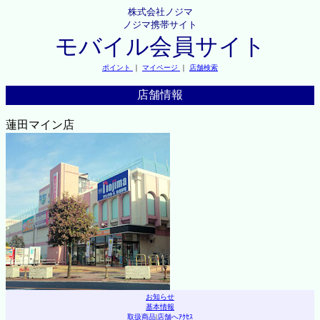
株式会社ノジマ
ノジマ携帯サイト
モバイル会員サイト
ポイント
｜
マイページ
｜
店舗検索
店舗情報
蓮田マイン店
お知らせ
基本情報
取扱商品
|
店舗へｱｸｾｽ