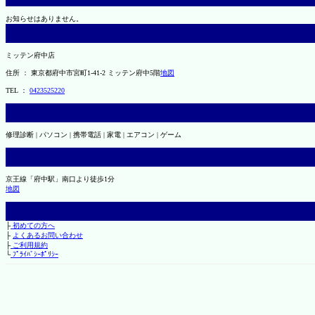
お知らせはありません。
ミッテン府中店
住所 ： 東京都府中市宮町1-41-2 ミッテン府中5階
地図
TEL ：
0423525220
修理診断 | パソコン | 携帯電話 | 家電 | エアコン | ゲーム
京王線「府中駅」南口より徒歩1分
地図
├
初めての方へ
├
よくあるお問い合わせ
├
ご利用規約
└
ﾌﾟﾗｲﾊﾞｼｰﾎﾟﾘｼｰ