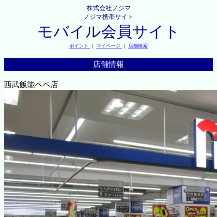
株式会社ノジマ
ノジマ携帯サイト
モバイル会員サイト
ポイント
｜
マイページ
｜
店舗検索
店舗情報
西武飯能ペペ店