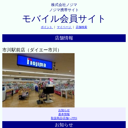
株式会社ノジマ
ノジマ携帯サイト
モバイル会員サイト
ポイント
｜
マイページ
｜
店舗検索
店舗情報
市川駅前店（ダイエー市川）
お知らせ
基本情報
取扱商品
|
店舗へｱｸｾｽ
お知らせ