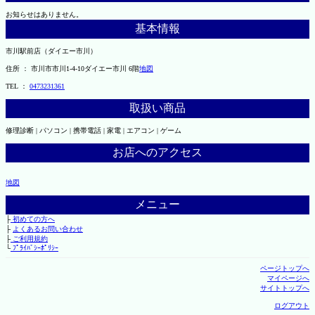
お知らせはありません。
基本情報
市川駅前店（ダイエー市川）
住所 ： 市川市市川1-4-10ダイエー市川 6階
地図
TEL ：
0473231361
取扱い商品
修理診断 | パソコン | 携帯電話 | 家電 | エアコン | ゲーム
お店へのアクセス
地図
メニュー
├
初めての方へ
├
よくあるお問い合わせ
├
ご利用規約
└
ﾌﾟﾗｲﾊﾞｼｰﾎﾟﾘｼｰ
ページトップへ
マイページへ
サイトトップへ
ログアウト