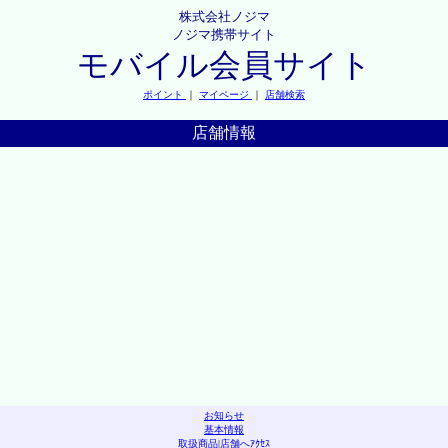
株式会社ノジマ
ノジマ携帯サイト
モバイル会員サイト
ポイント
｜
マイページ
｜
店舗検索
店舗情報
お知らせ
基本情報
取扱商品
|
店舗へｱｸｾｽ