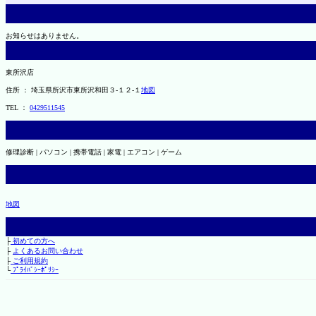
お知らせはありません。
東所沢店
住所 ： 埼玉県所沢市東所沢和田３-１２-１
地図
TEL ：
0429511545
修理診断 | パソコン | 携帯電話 | 家電 | エアコン | ゲーム
地図
├
初めての方へ
├
よくあるお問い合わせ
├
ご利用規約
└
ﾌﾟﾗｲﾊﾞｼｰﾎﾟﾘｼｰ