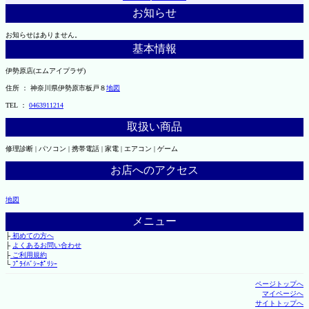
お知らせ
お知らせはありません。
基本情報
伊勢原店(エムアイプラザ)
住所 ： 神奈川県伊勢原市板戸８
地図
TEL ：
0463911214
取扱い商品
修理診断 | パソコン | 携帯電話 | 家電 | エアコン | ゲーム
お店へのアクセス
地図
メニュー
├
初めての方へ
├
よくあるお問い合わせ
├
ご利用規約
└
ﾌﾟﾗｲﾊﾞｼｰﾎﾟﾘｼｰ
ページトップへ
マイページへ
サイトトップへ