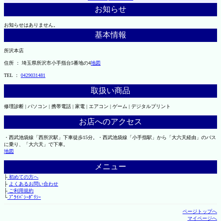
お知らせ
お知らせはありません。
基本情報
所沢本店
住所 ： 埼玉県所沢市小手指台5番地の4
地図
TEL ：
0429031481
取扱い商品
修理診断 | パソコン | 携帯電話 | 家電 | エアコン | ゲーム | デジタルプリント
お店へのアクセス
・西武池袋線「西所沢駅」下車徒歩15分。・西武池袋線「小手指駅」から「大六天経由」のバス
に乗り、「大六天」で下車。
地図
メニュー
├
初めての方へ
├
よくあるお問い合わせ
├
ご利用規約
└
ﾌﾟﾗｲﾊﾞｼｰﾎﾟﾘｼｰ
ページトップへ
マイページへ