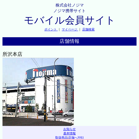
株式会社ノジマ
ノジマ携帯サイト
モバイル会員サイト
ポイント
｜
マイページ
｜
店舗検索
店舗情報
所沢本店
お知らせ
基本情報
取扱商品
|
店舗へｱｸｾｽ