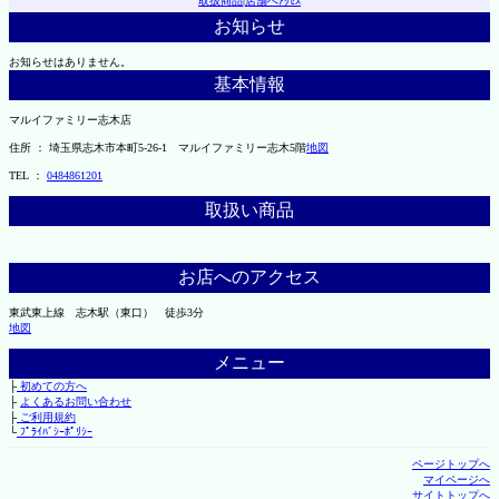
取扱商品
|
店舗へｱｸｾｽ
お知らせ
お知らせはありません。
基本情報
マルイファミリー志木店
住所 ： 埼玉県志木市本町5-26-1 マルイファミリー志木5階
地図
TEL ：
0484861201
取扱い商品
お店へのアクセス
東武東上線 志木駅（東口） 徒歩3分
地図
メニュー
├
初めての方へ
├
よくあるお問い合わせ
├
ご利用規約
└
ﾌﾟﾗｲﾊﾞｼｰﾎﾟﾘｼｰ
ページトップへ
マイページへ
サイトトップへ