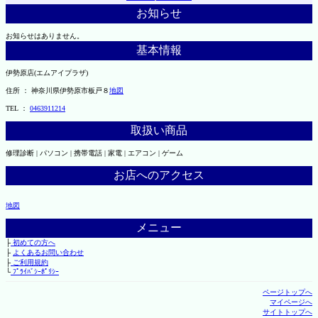
お知らせ
お知らせはありません。
基本情報
伊勢原店(エムアイプラザ)
住所 ： 神奈川県伊勢原市板戸８
地図
TEL ：
0463911214
取扱い商品
修理診断 | パソコン | 携帯電話 | 家電 | エアコン | ゲーム
お店へのアクセス
地図
メニュー
├
初めての方へ
├
よくあるお問い合わせ
├
ご利用規約
└
ﾌﾟﾗｲﾊﾞｼｰﾎﾟﾘｼｰ
ページトップへ
マイページへ
サイトトップへ