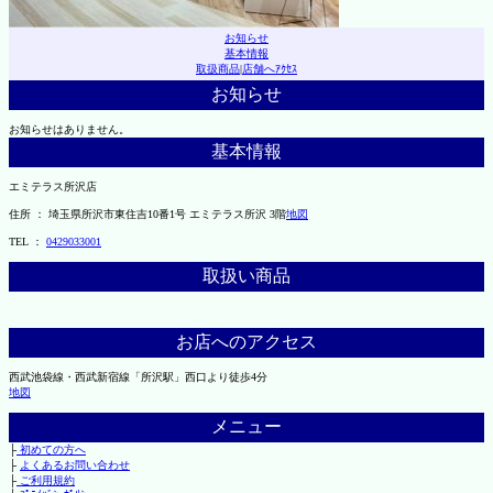
お知らせ
基本情報
取扱商品
|
店舗へｱｸｾｽ
お知らせ
お知らせはありません。
基本情報
エミテラス所沢店
住所 ： 埼玉県所沢市東住吉10番1号 エミテラス所沢 3階
地図
TEL ：
0429033001
取扱い商品
お店へのアクセス
西武池袋線・西武新宿線「所沢駅」西口より徒歩4分
地図
メニュー
├
初めての方へ
├
よくあるお問い合わせ
├
ご利用規約