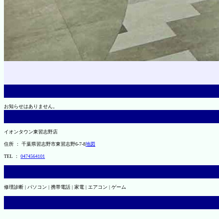
お知らせはありません。
イオンタウン東習志野店
住所 ： 千葉県習志野市東習志野6-7-8
地図
TEL ：
0474564101
修理診断 | パソコン | 携帯電話 | 家電 | エアコン | ゲーム