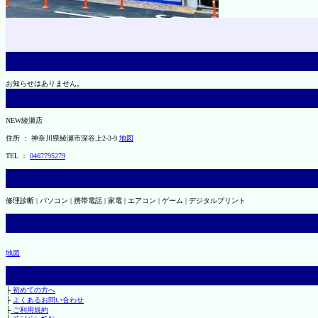
お知らせはありません。
NEW綾瀬店
住所 ： 神奈川県綾瀬市深谷上2-3-9
地図
TEL ：
0467795279
修理診断 | パソコン | 携帯電話 | 家電 | エアコン | ゲーム | デジタルプリント
地図
├
初めての方へ
├
よくあるお問い合わせ
├
ご利用規約