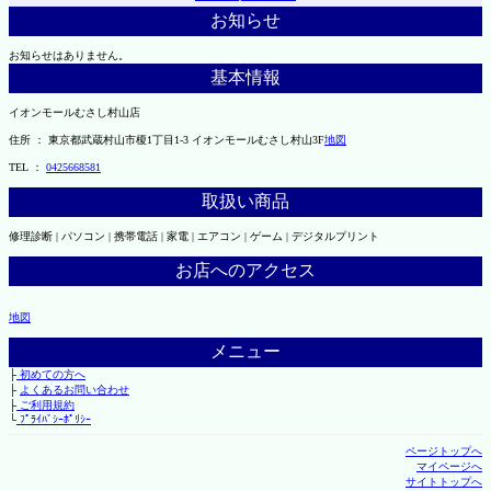
お知らせ
お知らせはありません。
基本情報
イオンモールむさし村山店
住所 ： 東京都武蔵村山市榎1丁目1-3 イオンモールむさし村山3F
地図
TEL ：
0425668581
取扱い商品
修理診断 | パソコン | 携帯電話 | 家電 | エアコン | ゲーム | デジタルプリント
お店へのアクセス
地図
メニュー
├
初めての方へ
├
よくあるお問い合わせ
├
ご利用規約
└
ﾌﾟﾗｲﾊﾞｼｰﾎﾟﾘｼｰ
ページトップへ
マイページへ
サイトトップへ