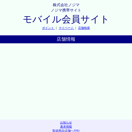
株式会社ノジマ
ノジマ携帯サイト
モバイル会員サイト
ポイント
｜
マイページ
｜
店舗検索
店舗情報
お知らせ
基本情報
取扱商品
|
店舗へｱｸｾｽ