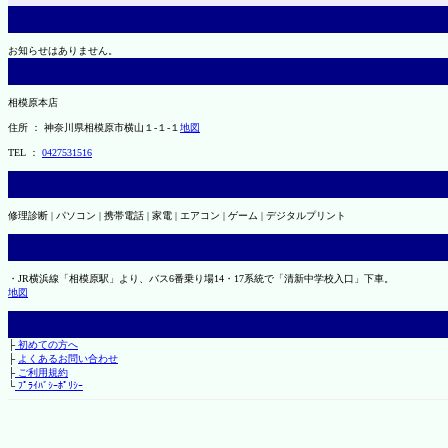
お知らせはありません。
相模原本店
住所 ： 神奈川県相模原市横山１-１-１
地図
TEL ：
0427531516
修理診断 | パソコン | 携帯電話 | 家電 | エアコン | ゲーム | デジタルプリント
・JR横浜線「相模原駅」より、バス6番乗り場14・17系統で「清新中学校入口」下車。
地図
├
初めての方へ
├
よくあるお問い合わせ
├
ご利用規約
└
ﾌﾟﾗｲﾊﾞｼｰﾎﾟﾘｼｰ