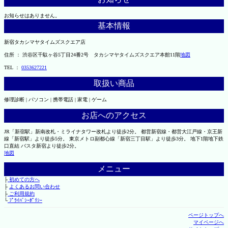
お知らせはありません。
基本情報
新宿タカシマヤタイムズスクエア店
住所 ： 渋谷区千駄ヶ谷5丁目24番2号 タカシマヤタイムズスクエア本館11階
地図
TEL ：
0353627221
取扱い商品
修理診断 | パソコン | 携帯電話 | 家電 | ゲーム
お店へのアクセス
JR「新宿駅」新南改札・ミライナタワー改札より徒歩2分。 都営新宿線・都営大江戸線・京王新
線「新宿駅」より徒歩5分。 東京メトロ副都心線「新宿三丁目駅」より徒歩3分。 地下1階地下鉄
口直結 バスタ新宿より徒歩2分。
地図
メニュー
├
初めての方へ
├
よくあるお問い合わせ
├
ご利用規約
└
ﾌﾟﾗｲﾊﾞｼｰﾎﾟﾘｼｰ
ページトップへ
マイページへ