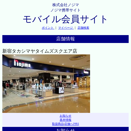
株式会社ノジマ
ノジマ携帯サイト
モバイル会員サイト
ポイント
｜
マイページ
｜
店舗検索
店舗情報
新宿タカシマヤタイムズスクエア店
お知らせ
基本情報
取扱商品
|
店舗へｱｸｾｽ
お知らせ