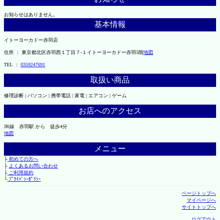
お知らせはありません。
基本情報
イトーヨーカドー赤羽店
住所 ： 東京都北区赤羽西１丁目７-１イトーヨーカドー赤羽5階
地図
TEL ：
0359247691
取扱い商品
修理診断 | パソコン | 携帯電話 | 家電 | エアコン | ゲーム
お店へのアクセス
JR線 赤羽駅 から 徒歩4分
地図
メニュー
├
初めての方へ
├
よくあるお問い合わせ
├
ご利用規約
└
ﾌﾟﾗｲﾊﾞｼｰﾎﾟﾘｼｰ
ページトップへ
マイページへ
サイトトップへ
ログアウト