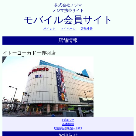
株式会社ノジマ
ノジマ携帯サイト
モバイル会員サイト
ポイント
｜
マイページ
｜
店舗検索
店舗情報
イトーヨーカドー赤羽店
お知らせ
基本情報
取扱商品
|
店舗へｱｸｾｽ
お知らせ