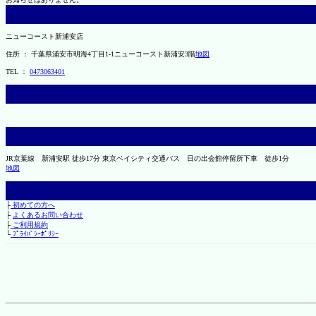
ニューコースト新浦安店
住所 ： 千葉県浦安市明海4丁目1-1ニューコースト新浦安3階
地図
TEL ：
0473063401
JR京葉線 新浦安駅 徒歩17分 東京ベイシティ交通バス 日の出会館停留所下車 徒歩1分
地図
├
初めての方へ
├
よくあるお問い合わせ
├
ご利用規約
└
ﾌﾟﾗｲﾊﾞｼｰﾎﾟﾘｼｰ