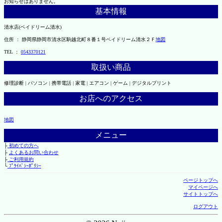
お知らせはありません。
基本情報
清水店(ベイドリーム清水)
住所 ： 静岡県静岡市清水区駒越北町８番１号ベイドリーム清水２Ｆ
地図
TEL ：
0543370121
取扱い商品
修理診断 | パソコン | 携帯電話 | 家電 | エアコン | ゲーム | デジタルプリント
お店へのアクセス
地図
メニュー
├
初めての方へ
├
よくあるお問い合わせ
├
ご利用規約
└
ﾌﾟﾗｲﾊﾞｼｰﾎﾟﾘｼｰ
ページトップへ
マイページへ
サイトトップへ
ログアウト