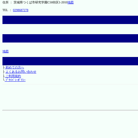
住所 ： 茨城県つくば市研究学園C50街区1-2010
地図
TEL ：
0298687278
地図
├
初めての方へ
├
よくあるお問い合わせ
├
ご利用規約
└
ﾌﾟﾗｲﾊﾞｼｰﾎﾟﾘｼｰ