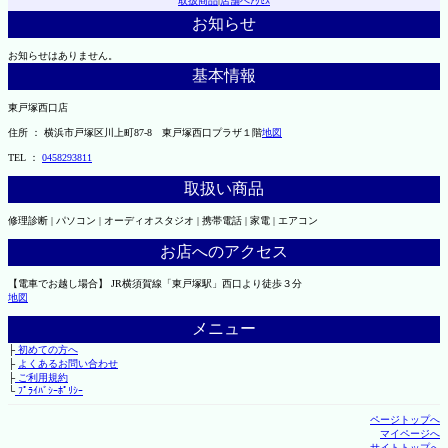
取扱商品
|
店舗へｱｸｾｽ
お知らせ
お知らせはありません。
基本情報
東戸塚西口店
住所 ： 横浜市戸塚区川上町87-8 東戸塚西口プラザ１階
地図
TEL ：
0458293811
取扱い商品
修理診断 | パソコン | オーディオスタジオ | 携帯電話 | 家電 | エアコン
お店へのアクセス
【電車でお越し場合】 JR横須賀線「東戸塚駅」西口より徒歩３分
地図
メニュー
├
初めての方へ
├
よくあるお問い合わせ
├
ご利用規約
└
ﾌﾟﾗｲﾊﾞｼｰﾎﾟﾘｼｰ
ページトップへ
マイページへ
サイトトップへ