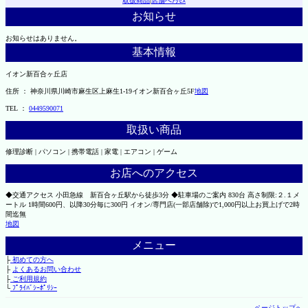
取扱商品
|
店舗へｱｸｾｽ
お知らせ
お知らせはありません。
基本情報
イオン新百合ヶ丘店
住所 ： 神奈川県川崎市麻生区上麻生1-19イオン新百合ヶ丘5F
地図
TEL ：
0449590071
取扱い商品
修理診断 | パソコン | 携帯電話 | 家電 | エアコン | ゲーム
お店へのアクセス
◆交通アクセス 小田急線 新百合ヶ丘駅から徒歩3分 ◆駐車場のご案内 830台 高さ制限:２.１メ
ートル 1時間600円、以降30分毎に300円 イオン/専門店(一部店舗除)で1,000円以上お買上げで2時
間迄無
地図
メニュー
├
初めての方へ
├
よくあるお問い合わせ
├
ご利用規約
└
ﾌﾟﾗｲﾊﾞｼｰﾎﾟﾘｼｰ
ページトップへ