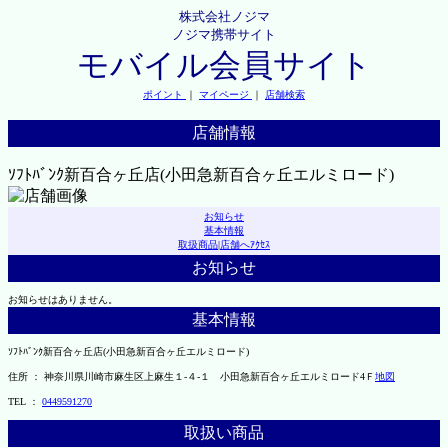
株式会社ノジマ
ノジマ携帯サイト
モバイル会員サイト
ポイント
｜
マイページ
｜
店舗検索
店舗情報
ｿﾌﾄﾊﾞﾝｸ新百合ヶ丘店(小田急新百合ヶ丘エルミロード)
お知らせ
基本情報
取扱商品
|
店舗へｱｸｾｽ
お知らせ
お知らせはありません。
基本情報
ｿﾌﾄﾊﾞﾝｸ新百合ヶ丘店(小田急新百合ヶ丘エルミロード)
住所 ： 神奈川県川崎市麻生区上麻生１-４-１ 小田急新百合ヶ丘エルミロード4Ｆ
地図
TEL ：
0449591270
取扱い商品