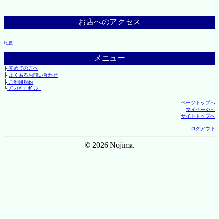
お店へのアクセス
地図
メニュー
├
初めての方へ
├
よくあるお問い合わせ
├
ご利用規約
└
ﾌﾟﾗｲﾊﾞｼｰﾎﾟﾘｼｰ
ページトップへ
マイページへ
サイトトップへ
ログアウト
© 2026 Nojima.