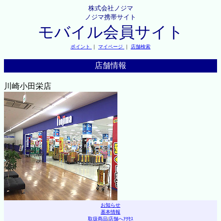
株式会社ノジマ
ノジマ携帯サイト
モバイル会員サイト
ポイント
｜
マイページ
｜
店舗検索
店舗情報
川崎小田栄店
お知らせ
基本情報
取扱商品
|
店舗へｱｸｾｽ