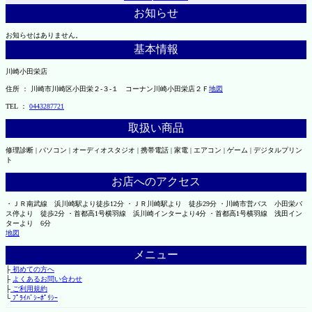
お知らせ
お知らせはありません。
基本情報
川崎小田栄店
住所 ： 川崎市川崎区小田栄２‐３‐１ コーナン川崎小田栄店２Ｆ
地図
TEL ：
0443287721
取扱い商品
修理診断 | パソコン | オーディオスタジオ | 携帯電話 | 家電 | エアコン | ゲーム | デジタルプリン
ト
お店へのアクセス
・ＪＲ南武線 浜川崎駅より徒歩12分 ・ＪＲ川崎駅より 徒歩29分 ・川崎市営バス 小田栄バ
ス停より 徒歩2分 ・首都高1号横羽線 浜川崎インターより4分 ・首都高1号横羽線 浅田イン
ターより 6分
地図
メニュー
├
初めての方へ
├
よくあるお問い合わせ
├
ご利用規約
└
ﾌﾟﾗｲﾊﾞｼｰﾎﾟﾘｼｰ