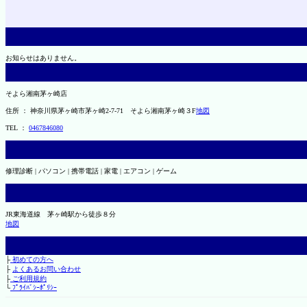
お知らせはありません。
そよら湘南茅ヶ崎店
住所 ： 神奈川県茅ヶ崎市茅ヶ崎2‐7‐71 そよら湘南茅ヶ崎３F
地図
TEL ：
0467846080
修理診断 | パソコン | 携帯電話 | 家電 | エアコン | ゲーム
JR東海道線 茅ヶ崎駅から徒歩８分
地図
├
初めての方へ
├
よくあるお問い合わせ
├
ご利用規約
└
ﾌﾟﾗｲﾊﾞｼｰﾎﾟﾘｼｰ