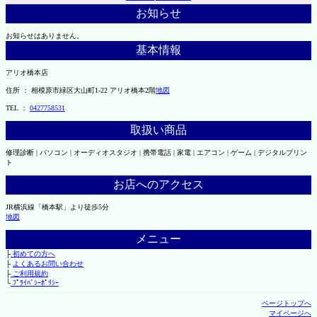
お知らせ
お知らせはありません。
基本情報
アリオ橋本店
住所 ： 相模原市緑区大山町1-22 アリオ橋本2階
地図
TEL ：
0427758531
取扱い商品
修理診断 | パソコン | オーディオスタジオ | 携帯電話 | 家電 | エアコン | ゲーム | デジタルプリン
ト
お店へのアクセス
JR横浜線「橋本駅」より徒歩5分
地図
メニュー
├
初めての方へ
├
よくあるお問い合わせ
├
ご利用規約
└
ﾌﾟﾗｲﾊﾞｼｰﾎﾟﾘｼｰ
ページトップへ
マイページへ