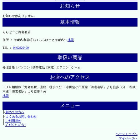
お知らせ
お知らせはありません。
基本情報
ららぽーと海老名店
住所 ： 海老名市扇町13-1 ららぽーと海老名4F
地図
TEL ：
0462920400
取扱い商品
修理診断 | パソコン | 携帯電話 | 家電 | エアコン | ゲーム
お店へのアクセス
・ＪＲ相模線「海老名駅」直結、徒歩１分 ・小田急小田原線「海老名駅」より徒歩３分 ・相鉄
本線「海老名駅」より徒歩４分
地図
メニュー
├
初めての方へ
├
よくあるお問い合わせ
├
ご利用規約
└
ﾌﾟﾗｲﾊﾞｼｰﾎﾟﾘｼｰ
ページトップへ
マイページへ