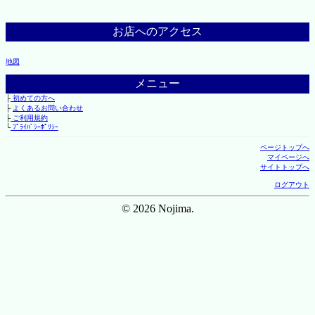
お店へのアクセス
地図
メニュー
├
初めての方へ
├
よくあるお問い合わせ
├
ご利用規約
└
ﾌﾟﾗｲﾊﾞｼｰﾎﾟﾘｼｰ
ページトップへ
マイページへ
サイトトップへ
ログアウト
© 2026 Nojima.