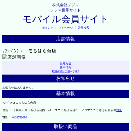
株式会社ノジマ
ノジマ携帯サイト
モバイル会員サイト
ポイント
｜
マイページ
｜
店舗検索
店舗情報
ｿﾌﾄﾊﾞﾝｸユニモちはら台店
お知らせ
基本情報
取扱商品
|
店舗へｱｸｾｽ
お知らせ
お知らせはありません。
基本情報
ｿﾌﾄﾊﾞﾝｸユニモちはら台店
住所 ： 千葉県市原市ちはら台西３-４ ユニモちはら台2F ノジマユニモちはら台店内
地図
TEL ：
0436760050
取扱い商品