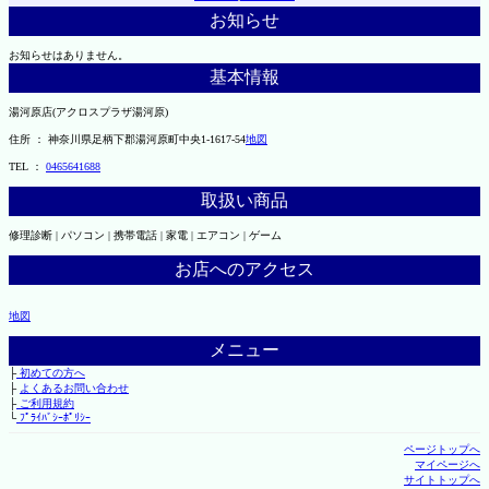
お知らせ
お知らせはありません。
基本情報
湯河原店(アクロスプラザ湯河原)
住所 ： 神奈川県足柄下郡湯河原町中央1-1617-54
地図
TEL ：
0465641688
取扱い商品
修理診断 | パソコン | 携帯電話 | 家電 | エアコン | ゲーム
お店へのアクセス
地図
メニュー
├
初めての方へ
├
よくあるお問い合わせ
├
ご利用規約
└
ﾌﾟﾗｲﾊﾞｼｰﾎﾟﾘｼｰ
ページトップへ
マイページへ
サイトトップへ