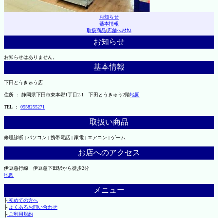
お知らせ
基本情報
取扱商品
|
店舗へｱｸｾｽ
お知らせ
お知らせはありません。
基本情報
下田とうきゅう店
住所 ： 静岡県下田市東本郷1丁目2-1 下田とうきゅう2階
地図
TEL ：
0558255271
取扱い商品
修理診断 | パソコン | 携帯電話 | 家電 | エアコン | ゲーム
お店へのアクセス
伊豆急行線 伊豆急下田駅から徒歩2分
地図
メニュー
├
初めての方へ
├
よくあるお問い合わせ
├
ご利用規約