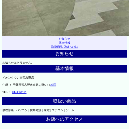
お知らせ
基本情報
取扱商品
|
店舗へｱｸｾｽ
お知らせ
お知らせはありません。
基本情報
イオンタウン東習志野店
住所 ： 千葉県習志野市東習志野6-7-8
地図
TEL ：
0474564101
取扱い商品
修理診断 | パソコン | 携帯電話 | 家電 | エアコン | ゲーム
お店へのアクセス