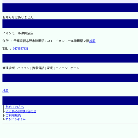
お知らせはありません。
イオンモール津田沼店
住所 ： 千葉県習志野市津田沼1-23-1 イオンモール津田沼２階
地図
TEL ：
0474557331
修理診断 | パソコン | 携帯電話 | 家電 | エアコン | ゲーム
地図
├
初めての方へ
├
よくあるお問い合わせ
├
ご利用規約
└
ﾌﾟﾗｲﾊﾞｼｰﾎﾟﾘｼｰ