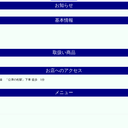
お知らせ
基本情報
取扱い商品
お店へのアクセス
成線 「公津の杜駅」下車 徒歩 1分
メニュー