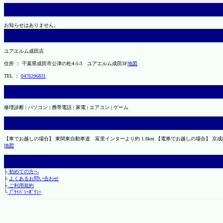
お知らせはありません。
ユアエルム成田店
住所 ： 千葉県成田市公津の杜4-5-3 ユアエルム成田3F
地図
TEL ：
0476296831
修理診断 | パソコン | 携帯電話 | 家電 | エアコン | ゲーム
【車でお越しの場合】 東関東自動車道 富里インターより約 1.8km 【電車でお越しの場合】 京
地図
├
初めての方へ
├
よくあるお問い合わせ
├
ご利用規約
└
ﾌﾟﾗｲﾊﾞｼｰﾎﾟﾘｼｰ