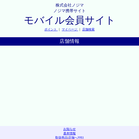
株式会社ノジマ
ノジマ携帯サイト
モバイル会員サイト
ポイント
｜
マイページ
｜
店舗検索
店舗情報
お知らせ
基本情報
取扱商品
|
店舗へｱｸｾｽ