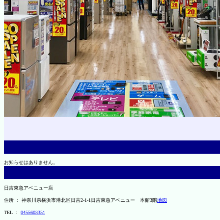
お知らせはありません。
日吉東急アベニュー店
住所 ： 神奈川県横浜市港北区日吉2-1-1日吉東急アベニュー 本館3階
地図
TEL ：
0455603351