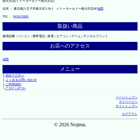
南大沢店(イトーヨーカドー南大沢店)
住所 ： 東京都八王子市南大沢2-28-1 イトーヨーカドー南大沢店4F
地図
TEL ：
0426533681
取扱い商品
修理診断 | パソコン | 携帯電話 | 家電 | エアコン | ゲーム | デジタルプリント
お店へのアクセス
地図
メニュー
├
初めての方へ
├
よくあるお問い合わせ
├
ご利用規約
└
ﾌﾟﾗｲﾊﾞｼｰﾎﾟﾘｼｰ
ページトップへ
マイページへ
サイトトップへ
ログアウト
© 2026 Nojima.