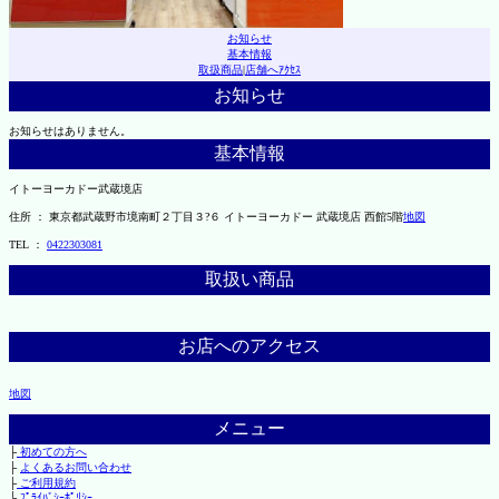
お知らせ
基本情報
取扱商品
|
店舗へｱｸｾｽ
お知らせ
お知らせはありません。
基本情報
イトーヨーカドー武蔵境店
住所 ： 東京都武蔵野市境南町２丁目３?６ イトーヨーカドー 武蔵境店 西館5階
地図
TEL ：
0422303081
取扱い商品
お店へのアクセス
地図
メニュー
├
初めての方へ
├
よくあるお問い合わせ
├
ご利用規約
└
ﾌﾟﾗｲﾊﾞｼｰﾎﾟﾘｼｰ