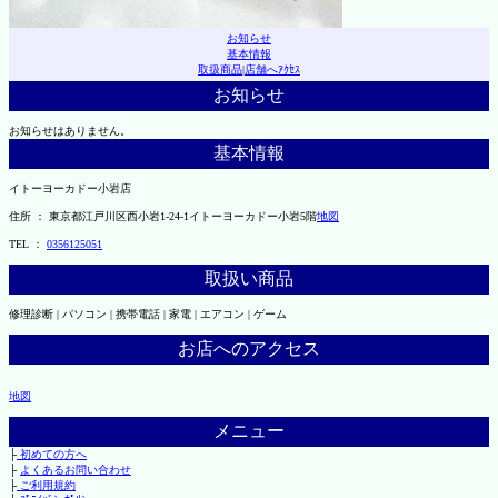
お知らせ
基本情報
取扱商品
|
店舗へｱｸｾｽ
お知らせ
お知らせはありません。
基本情報
イトーヨーカドー小岩店
住所 ： 東京都江戸川区西小岩1-24-1イトーヨーカドー小岩5階
地図
TEL ：
0356125051
取扱い商品
修理診断 | パソコン | 携帯電話 | 家電 | エアコン | ゲーム
お店へのアクセス
地図
メニュー
├
初めての方へ
├
よくあるお問い合わせ
├
ご利用規約