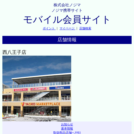
株式会社ノジマ
ノジマ携帯サイト
モバイル会員サイト
ポイント
｜
マイページ
｜
店舗検索
店舗情報
西八王子店
お知らせ
基本情報
取扱商品
|
店舗へｱｸｾｽ