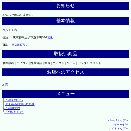
お知らせ
お知らせはありません。
基本情報
西八王子店
住所 ： 東京都八王子市並木町35-1
地図
TEL ：
0426687711
取扱い商品
修理診断 | パソコン | 携帯電話 | 家電 | エアコン | ゲーム | デジタルプリント
お店へのアクセス
地図
メニュー
├
初めての方へ
├
よくあるお問い合わせ
├
ご利用規約
└
ﾌﾟﾗｲﾊﾞｼｰﾎﾟﾘｼｰ
ページトップへ
マイページへ
サイトトップへ