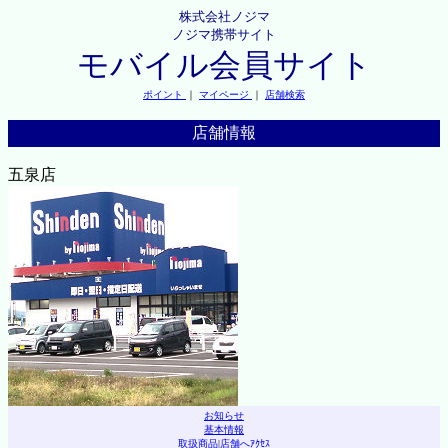
株式会社ノジマ
ノジマ携帯サイト
モバイル会員サイト
ポイント
｜
マイページ
｜
店舗検索
店舗情報
五泉店
お知らせ
基本情報
取扱商品
|
店舗へｱｸｾｽ