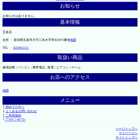
お知らせ
お知らせはありません。
基本情報
五泉店
住所 ： 新潟県五泉市大字三本木字早出3075番地
地図
TEL ：
0250421111
取扱い商品
修理診断 | パソコン | 携帯電話 | 家電 | エアコン | ゲーム
お店へのアクセス
地図
メニュー
├
初めての方へ
├
よくあるお問い合わせ
├
ご利用規約
└
ﾌﾟﾗｲﾊﾞｼｰﾎﾟﾘｼｰ
ページトップへ
マイページへ
サイトトップへ