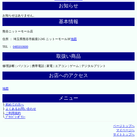
お知らせ
お知らせはありません。
基本情報
熊谷ニットーモール店
住所 ： 埼玉県熊谷市銀座2-245 ニットーモール3F
地図
TEL ：
0485010600
取扱い商品
修理診断 | パソコン | 携帯電話 | 家電 | エアコン | ゲーム | デジタルプリント
お店へのアクセス
地図
メニュー
├
初めての方へ
├
よくあるお問い合わせ
├
ご利用規約
└
ﾌﾟﾗｲﾊﾞｼｰﾎﾟﾘｼｰ
ページトップへ
マイページへ
サイトトップへ