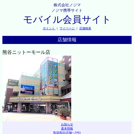
株式会社ノジマ
ノジマ携帯サイト
モバイル会員サイト
ポイント
｜
マイページ
｜
店舗検索
店舗情報
熊谷ニットーモール店
お知らせ
基本情報
取扱商品
|
店舗へｱｸｾｽ